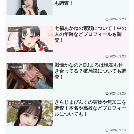
も調査！
2024.09.23
七福あかねの素顔について！中の
Vtuber
人の年齢などプロフィールも調
査！
2024.09.23
戦慄かなのとDJまるは現在も付
Instagram
き合ってる？破局説についても調
査！
2024.09.20
きらじまぴんくの実物や無加工を
音楽系YouTuber
調査！本名や高校などプロフィー
ルについても！
2024.09.19