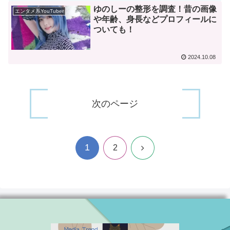
ゆのしーの整形を調査！昔の画像
エンタメ系YouTuber
や年齢、身長などプロフィールに
ついても！
2024.10.08
次のページ
1
次
2
へ