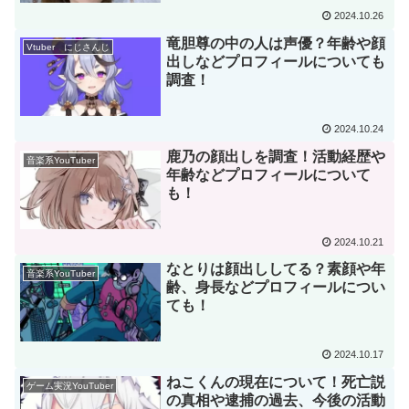
2024.10.26
竜胆尊の中の人は声優？年齢や顔
Vtuber にじさんじ
出しなどプロフィールについても
調査！
2024.10.24
鹿乃の顔出しを調査！活動経歴や
音楽系YouTuber
年齢などプロフィールについて
も！
2024.10.21
なとりは顔出ししてる？素顔や年
音楽系YouTuber
齢、身長などプロフィールについ
ても！
2024.10.17
ねこくんの現在について！死亡説
ゲーム実況YouTuber
の真相や逮捕の過去、今後の活動