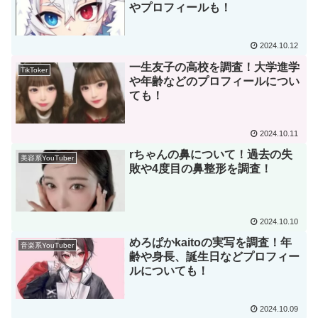
やプロフィールも！
2024.10.12
一生友子の高校を調査！大学進学
TikToker
や年齢などのプロフィールについ
ても！
2024.10.11
rちゃんの鼻について！過去の失
美容系YouTuber
敗や4度目の鼻整形を調査！
2024.10.10
めろぱかkaitoの実写を調査！年
音楽系YouTuber
齢や身長、誕生日などプロフィー
ルについても！
2024.10.09