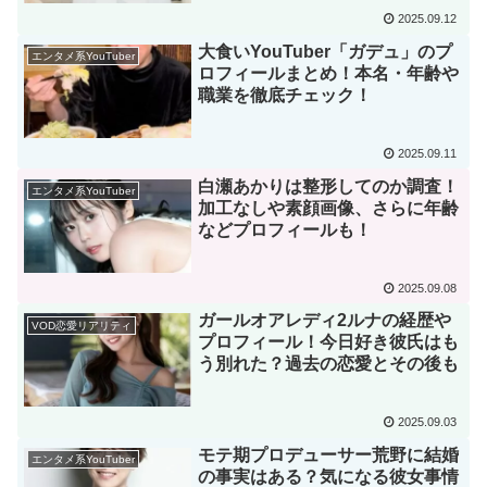
2025.09.12
大食いYouTuber「ガデュ」のプ
エンタメ系YouTuber
ロフィールまとめ！本名・年齢や
職業を徹底チェック！
2025.09.11
白瀬あかりは整形してのか調査！
エンタメ系YouTuber
加工なしや素顔画像、さらに年齢
などプロフィールも！
2025.09.08
ガールオアレディ2ルナの経歴や
VOD恋愛リアリティ
プロフィール！今日好き彼氏はも
う別れた？過去の恋愛とその後も
2025.09.03
モテ期プロデューサー荒野に結婚
エンタメ系YouTuber
の事実はある？気になる彼女事情