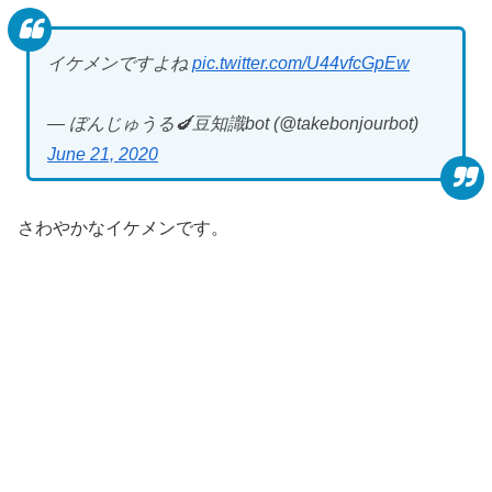
イケメンですよね
pic.twitter.com/U44vfcGpEw
— ぼんじゅうる🍆豆知識bot (@takebonjourbot)
June 21, 2020
さわやかなイケメンです。