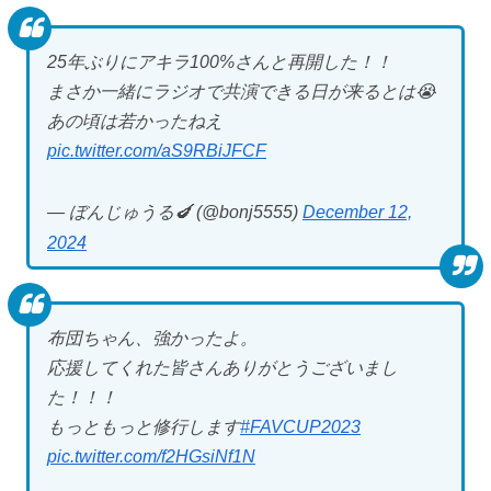
25年ぶりにアキラ100%さんと再開した！！
まさか一緒にラジオで共演できる日が来るとは😭
あの頃は若かったねえ
pic.twitter.com/aS9RBiJFCF
— ぼんじゅうる🍆 (@bonj5555)
December 12,
2024
布団ちゃん、強かったよ。
応援してくれた皆さんありがとうございまし
た！！！
もっともっと修行します
#FAVCUP2023
pic.twitter.com/f2HGsiNf1N