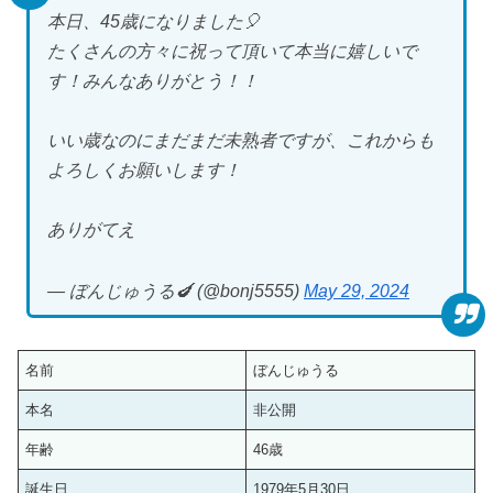
本日、45歳になりました🎈
たくさんの方々に祝って頂いて本当に嬉しいで
す！みんなありがとう！！
いい歳なのにまだまだ未熟者ですが、これからも
よろしくお願いします！
ありがてえ
— ぼんじゅうる🍆 (@bonj5555)
May 29, 2024
名前
ぼんじゅうる
本名
非公開
年齢
46歳
誕生日
1979年5月30日