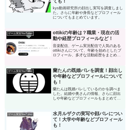
ても！
kys動画研究所の顔出し実写を調査しまし
た。さらに年齢や身長などプロフィール
についてもまとめています。
ottikiの年齢は？職業・現在の活
ゲーム実況YouTuber
動や経歴プロフィールなど！
音楽配信、ゲーム実況配信で人気のある
ottikiさんについて、年齢を始めとしたプ
ロフィール、多才な活動経歴をまとめて
みました。
蘭たんの既婚バレを調査！顔出し
ゲーム実況YouTuber
や年齢などプロフィールについて
も！
蘭たんは既婚バレしているのかを調べま
した。結婚や奥さんの情報、さらに顔出
しや年齢などプロフィールもまとめてい
ます。
水月ルザクの実写や顔バレについ
ゲーム実況YouTuber
て！大学や年齢などプロフィール
も！