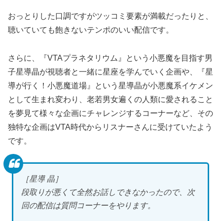
おっとりした口調ですがツッコミ要素が満載だったりと、
聴いていても飽きないテンポのいい配信です。
さらに、『VTAプラネタリウム』という小悪魔を目指す男
子星導晶が視聴者と一緒に星座を学んでいく企画や、『星
導が行く！小悪魔道場』という星導晶が小悪魔系イケメン
として生まれ変わり、老若男女遍くの人類に愛されること
を夢見て様々な企画にチャレンジするコーナーなど、その
独特な企画はVTA時代からリスナーさんに受けていたよう
です。
［星導 晶］
段取りが悪くて全然お話しできなかったので、次
回の配信は質問コーナーをやります。