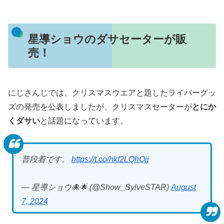
星導ショウのダサセーターが販
売！
にじさんじでは、クリスマスウエアと題したライバーグッ
ズの発売を公表しましたが、クリスマスセーターが
とにか
くダサい
と話題になっています。
普段着です。
https://t.co/hkf2LQhOjj
— 星導ショウ🐙🌟 (@Show_SylveSTAR)
August
7, 2024