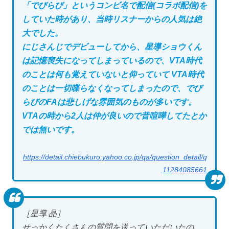
「でびらび」というコンビ名で配信(コラボ配信)を
していた時があり、当時リスナーからの人気は絶
大でした。
にじさんじでデビューしてから、星導ショウくん
は記憶喪失になってしまっているので、VTA時代
のことは何も覚えていないと仰っていて VTA時代
のことは一切喋らなくなってしまったので、でび
らびのFAは悲しげな雰囲気のものが多いです。
VTAの時から2人は仲が良いので昔喧嘩してたとか
では無いです。
https://detail.chiebukuro.yahoo.co.jp/qa/question_detail/q
11284085661
［星導 晶］
せっかくたくさんの質問を送っていただいたの