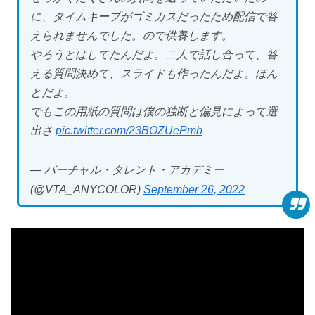
に、タイムキープがゴミカスだったため配信で答
えられませんでした。ので供養します。
やろうとはしてたんだよ。二人で話し合って、答
える質問決めて、スライドも作ったんだよ。ほん
とだよ。
でもこの用紙の質問は僕の独断と偏見によって選
出さ
pic.twitter.com/23BOZUePmb
— バーチャル・タレント・アカデミー
(@VTA_ANYCOLOR)
September 26, 2022