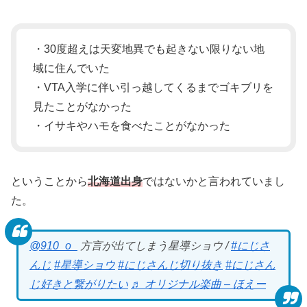
・30度超えは天変地異でも起きない限りない地
域に住んでいた
・VTA入学に伴い引っ越してくるまでゴキブリを
見たことがなかった
・イサキやハモを食べたことがなかった
ということから
北海道出身
ではないかと言われていまし
た。
@910_o_
方言が出てしまう星導ショウ /
#にじさ
んじ
#星導ショウ
#にじさんじ切り抜き
#にじさん
じ好きと繋がりたい
♬ オリジナル楽曲 – ほえー