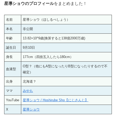
星導ショウのプロフィール
をまとめました！
名前
星導ショウ（ほしるべしょう）
本名
非公開
年齢
13.82×10^9歳(換算すると138億2000万歳)
誕生日
9月10日
身長
177cm（四捨五入したら180cm）
O型？（他にもA型になったりB型になったりするので不
血液型
確定）
出身
北海道？
ママ
みやも
YouTube
星導ショウ / Hoshirube Sho【にじさんじ】
X
星導ショウ