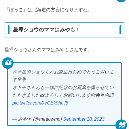
『ぼっこ』は北海道の方言になりますね。
星導ショウのママはみやも！
星導ショウさんのママはみやもさんです。
🎉🎉星導ショウくんお誕生日おめでとうございま
す💐💐
オトモちゃんも一緒に記念のお写真を撮らせてい
ただきました📸よろしくお願いします🎂🐙🌟🎂‼️‼️
pic.twitter.com/kvGEk9hcJ8
— みやも (@meaowmo)
September 10, 2023