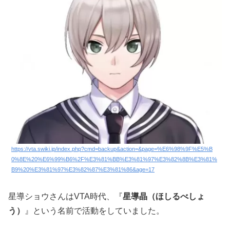
https://vta.swiki.jp/index.php?cmd=backup&action=&page=%E6%98%9F%E5%B
0%8E%20%E6%99%B6%2F%E3%81%BB%E3%81%97%E3%82%8B%E3%81%
B9%20%E3%81%97%E3%82%87%E3%81%86&age=17
星導ショウさんはVTA時代、『
星導晶（ほしるべしょ
う）
』という名前で活動をしていました。