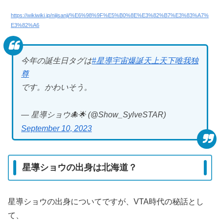
https://wikiwiki.jp/nijisanji/%E6%98%9F%E5%B0%8E%E3%82%B7%E3%83%A7%
E3%82%A6
今年の誕生日タグは
#星導宇宙爆誕天上天下唯我独
尊
です。かわいそう。
— 星導ショウ🐙🌟 (@Show_SylveSTAR)
September 10, 2023
星導ショウの出身は北海道？
星導ショウの出身についてですが、VTA時代の秘話とし
て、