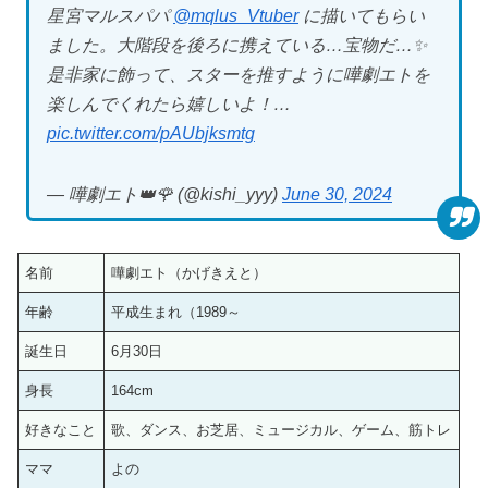
星宮マルスパパ
@mqlus_Vtuber
に描いてもらい
ました。大階段を後ろに携えている…宝物だ…✨
是非家に飾って、スターを推すように嘩劇エトを
楽しんでくれたら嬉しいよ！…
pic.twitter.com/pAUbjksmtg
— 嘩劇エト👑🌹 (@kishi_yyy)
June 30, 2024
名前
嘩劇エト（かげきえと）
年齢
平成生まれ（1989～
誕生日
6月30日
身長
164cm
好きなこと
歌、ダンス、お芝居、ミュージカル、ゲーム、筋トレ
ママ
よの