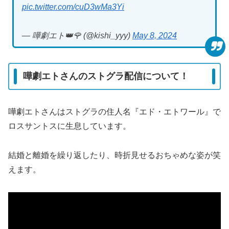
pic.twitter.com/cuD3wMa3Yi
— 嘩劇エト👑🌹 (@kishi_yyy)
May 8, 2024
嘩劇エトさんのストグラ配信について！
嘩劇エトさんはストグラの住人名『エド・エトワール』で
ロスサントスに生息しています。
結婚と離婚を繰り返したり、時折見せるおちゃめな姿が笑
えます。