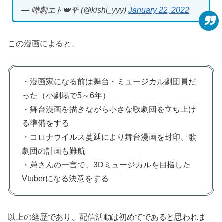
— 嘩劇エト👑🌹 (@kishi_yyy)
January 22, 2022
この漫画によると、
・漫画家になる前は舞台・ミュージカル劇団員だ
った（小劇場で5～6年）
・舞台漫画を描きながら小さな歌劇団を立ち上げ
る準備をする
・コロナウイルス蔓延により舞台漫画を封印、歌
劇団の計画も難航
・弟さんの一言で、3Dミュージカルを目指した
Vtuberになる決意をする
以上の経歴であり、配信活動は初めてであると思われま