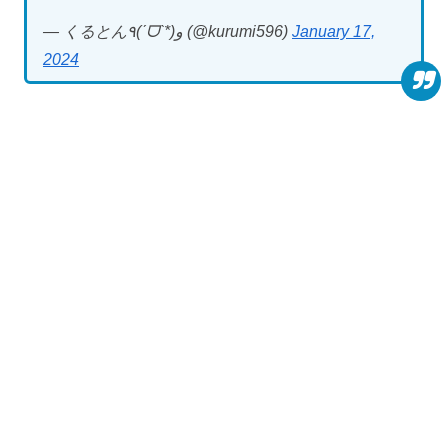
— くるとん٩(ˊᗜˋ*)و (@kurumi596)
January 17,
2024