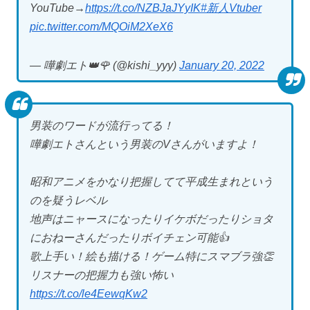
YouTube→
https://t.co/NZBJaJYyIK
#新人Vtuber
pic.twitter.com/MQOiM2XeX6
— 嘩劇エト👑🌹 (@kishi_yyy)
January 20, 2022
男装のワードが流行ってる！
嘩劇エトさんという男装のVさんがいますよ！
昭和アニメをかなり把握してて平成生まれという
のを疑うレベル
地声はニャースになったりイケボだったりショタ
におねーさんだったりボイチェン可能👍
歌上手い！絵も描ける！ゲーム特にスマブラ強👏
リスナーの把握力も強い怖い
https://t.co/le4EewqKw2