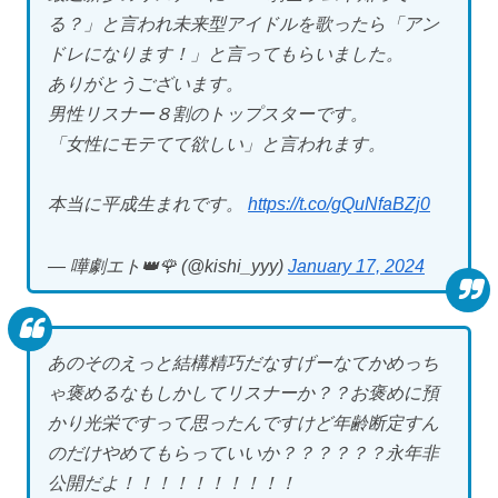
る？」と言われ未来型アイドルを歌ったら「アン
ドレになります！」と言ってもらいました。
ありがとうございます。
男性リスナー８割のトップスターです。
「女性にモテてて欲しい」と言われます。
本当に平成生まれです。
https://t.co/gQuNfaBZj0
— 嘩劇エト👑🌹 (@kishi_yyy)
January 17, 2024
あのそのえっと結構精巧だなすげーなてかめっち
ゃ褒めるなもしかしてリスナーか？？お褒めに預
かり光栄ですって思ったんですけど年齢断定すん
のだけやめてもらっていいか？？？？？？永年非
公開だよ！！！！！！！！！！