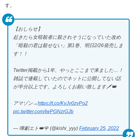
す。
【おしらせ】
起きたら女暗殺者に殺されそうになっていた改め
「暗殺の君は殺せない」第1巻、明日2/26発売しま
す！！
Twitter掲載から1年、やっとここまで来ました…！
雑誌で連載していたのでネットに公開してない話
が半分以上です。よろしくお願い致します🗡👑
アマゾン→
https://t.co/KyJy0zyPo2
pic.twitter.com/IwPGNzrGJb
— 嘩劇エト👑🌹 (@kishi_yyy)
February 25, 2022