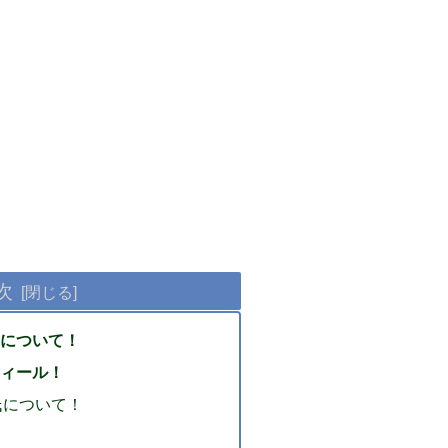
次
について！
ィール！
氏について！