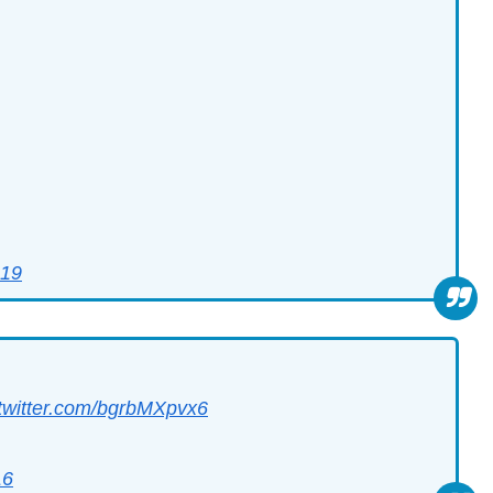
019
.twitter.com/bgrbMXpvx6
16