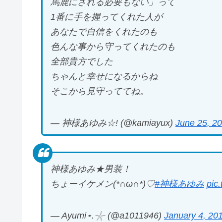
馬鹿にされる必要もない」って
1番に手を握ってくれた人が
あなたで自信をくれたのも
色んな事から守ってくれたのも
全部貴方でした
ちゃんと幸せになるからね
そこから見守っててね。
— 神様あゆみ☆! (@kamiayux)
June 25, 2
神様あゆみ★男装！
ちょーイケメン(*∩ω∩*)♡
#神様あゆみ
pic
— Ayumi⋆.𓇼 (@a1011946)
January 4, 20