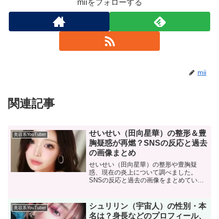
miiをフォローする
mii
関連記事
せいせい（田向星華）の整形＆豊
美容系YouTuber
胸疑惑が再燃？SNSの反応と過去
の画像まとめ
せいせい（田向星華）の整形や豊胸疑
惑、現在の炎上について調べました。
SNSの反応と過去の画像をまとめていま
す。
シュリリン（宇宙人）の性別・本
美容系YouTuber
名は？身長などのプロフィール、