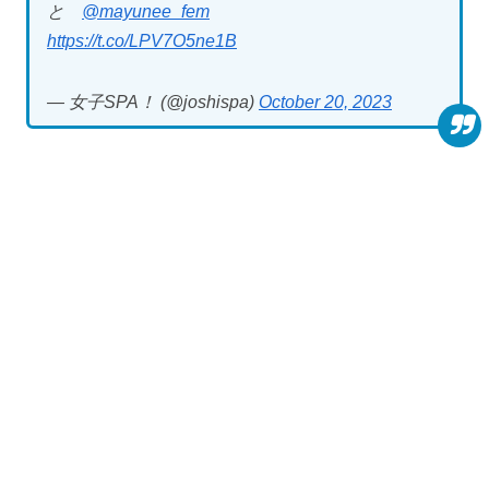
と
@mayunee_fem
https://t.co/LPV7O5ne1B
— 女子SPA！ (@joshispa)
October 20, 2023