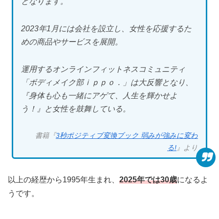
となります。
2023年1月には会社を設立し、女性を応援するた
めの商品やサービスを展開。
運用するオンラインフィットネスコミュニティ
「ボディメイク部ｉｐｐｏ．」は大反響となり、
『身体も心も一緒にアゲて、人生を輝かせよ
う！』と女性を鼓舞している。
書籍『
3秒ポジティブ変換ブック 弱みが強みに変わ
る!
』より
以上の経歴から1995年生まれ、
2025年では30歳
になるよ
うです。