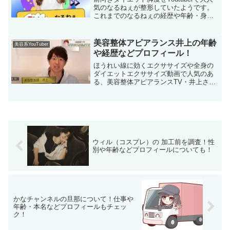
気のなるねぇが整形していたようです。
これまでのなるねぇの経歴や年齢・身長
などプロフィール、ダイエット法につい
てまとめてみました。人気の秘密がわか
ります。
美容整体アピアランス井上の年齢
美容系YouTuber
や経歴などプロフィール！
ほうれい線に効くエクササイズや全身の
ダイエットエクササイズ動画で人気のあ
る、美容整体アピアランスTV・井上さん
の年齢や経歴を紹介しています。併せて
効果抜群のオススメの動画も紹介してい
ます。
ウィル（コスプレ）の 加工前を調査！性
別や年齢などプロフィールについても！
かなチャンネルの旦那について！仕事や
年齢・本名などプロフィールもチェッ
ク！