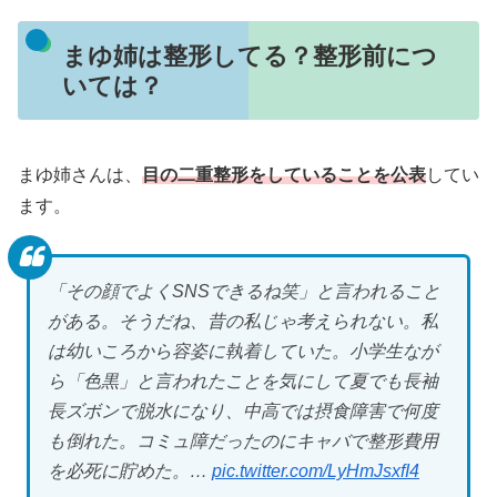
まゆ姉は整形してる？整形前につ
いては？
まゆ姉さんは、
目の二重整形をしていることを公表
してい
ます。
「その顔でよくSNSできるね笑」と言われること
がある。そうだね、昔の私じゃ考えられない。私
は幼いころから容姿に執着していた。小学生なが
ら「色黒」と言われたことを気にして夏でも長袖
長ズボンで脱水になり、中高では摂食障害で何度
も倒れた。コミュ障だったのにキャバで整形費用
を必死に貯めた。…
pic.twitter.com/LyHmJsxfI4