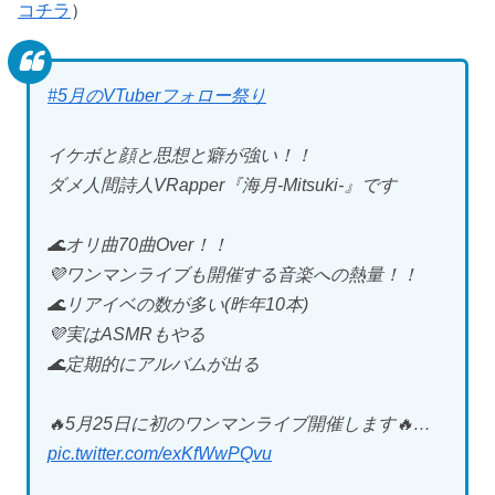
コチラ
）
#5月のVTuberフォロー祭り
イケボと顔と思想と癖が強い！！
ダメ人間詩人VRapper『海月-Mitsuki-』です
🌊オリ曲70曲Over！！
💜ワンマンライブも開催する音楽への熱量！！
🌊リアイベの数が多い(昨年10本)
💜実はASMRもやる
🌊定期的にアルバムが出る
🔥5月25日に初のワンマンライブ開催します🔥…
pic.twitter.com/exKfWwPQvu