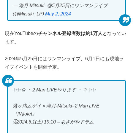
— 海月-Mitsuki- @5月25日にワンマンライブ
(@Mitsuki_LP)
May 2, 2024
現在YouTubeの
チャンネル登録者数は約1万人
となってい
ます。
2024年5月25日にはワンマンライブ、6月1日にも現地ラ
イブイベントを開催予定。
✨✨ ଳ ・ 2 Man LIVEやります ・ ଳ ✨✨
紫ヶ内ムゲイ × 海月-Mitsuki- 2 Man LIVE
『[V]iolet』
🗓️2024.6.1(土) 19:10～あさがやドラム