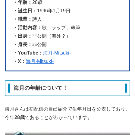
・年齢：
28歳
・誕生日：
1996年1月19日
・職業：
詩人
・活動内容：
歌、ラップ、執筆
・出身：
非公開（海外？）
・身長：
非公開
・YouTube：
海月-Mitsuki-
・X：
海月-Mitsuki-
海月の年齢について！
海月さんは初配信の自己紹介で生年月日を公表しており、
今年
28歳
であることがわかっています。