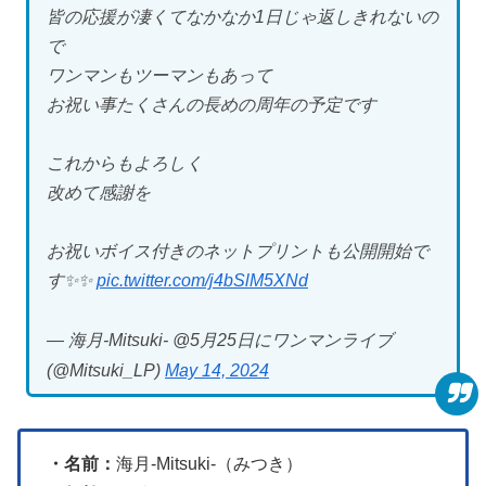
皆の応援が凄くてなかなか1日じゃ返しきれないの
で
ワンマンもツーマンもあって
お祝い事たくさんの長めの周年の予定です
これからもよろしく
改めて感謝を
お祝いボイス付きのネットプリントも公開開始で
す✨✨
pic.twitter.com/j4bSlM5XNd
— 海月-Mitsuki- @5月25日にワンマンライブ
(@Mitsuki_LP)
May 14, 2024
・名前：
海月-Mitsuki-（みつき）