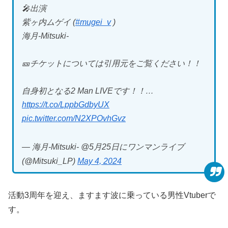
🎤出演
紫ヶ内ムゲイ (
#mugei_v
)
海月-Mitsuki-
🎫チケットについては引用元をご覧ください！！
自身初となる2 Man LIVEです！！…
https://t.co/LppbGdbyUX
pic.twitter.com/N2XPOvhGvz
— 海月-Mitsuki- @5月25日にワンマンライブ
(@Mitsuki_LP)
May 4, 2024
活動3周年を迎え、ますます波に乗っている男性Vtuberで
す。