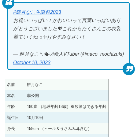
#餅月なこ生誕祭2023
お祝いいっぱい！かわいいって言葉いっぱいあり
がとうございました💖これからたくさんこの衣装
着ていくねっ✨おやすみなさい！
— 餅月なこ🍡🐇🌙新人VTuber (@naco_mochizuki)
October 10, 2023
名前
餅月なこ
本名
非公開
年齢
180歳 （地球年齢18歳）※飲酒はできる年齢
誕生日
10月10日
身長
158cm （ヒール＆うさみみ耳含む）