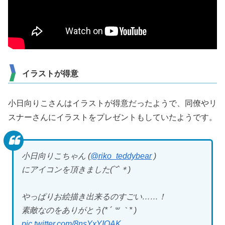
イラストが得意
小日向りこさんはイラストが得意だったようで、同僚やリ
スナーさんにイラストをプレゼントもしていたようです。
小日向りこちゃん (
@riko_teddybear
)
にアイコンを頂きました(´˘`＊)
やっぱりお絵描き出来るのすごい……！
素敵なのをありがとう(* ´ ꒳ ｀* )
pic.twitter.com/8nsYxYIQAK