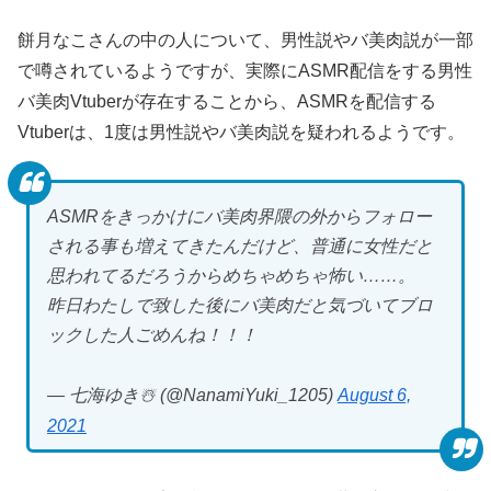
餅月なこさんの中の人について、男性説やバ美肉説が一部
で噂されているようですが、実際にASMR配信をする男性
バ美肉Vtuberが存在することから、ASMRを配信する
Vtuberは、1度は男性説やバ美肉説を疑われるようです。
ASMRをきっかけにバ美肉界隈の外からフォロー
される事も増えてきたんだけど、普通に女性だと
思われてるだろうからめちゃめちゃ怖い……。
昨日わたしで致した後にバ美肉だと気づいてブロ
ックした人ごめんね！！！
— 七海ゆき☃️ (@NanamiYuki_1205)
August 6,
2021