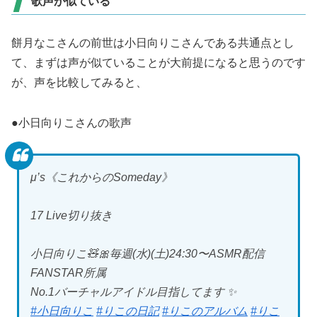
歌声が似ている
餅月なこさんの前世は小日向りこさんである共通点とし
て、まずは声が似ていることが大前提になると思うのです
が、声を比較してみると、
●小日向りこさんの歌声
μ’s《これからのSomeday》
17 Live切り抜き
小日向りこ🧸🎀毎週(水)(土)24:30〜ASMR配信
FANSTAR所属
No.1バーチャルアイドル目指してます ✨
#小日向りこ
#りこの日記
#りこのアルバム
#りこ