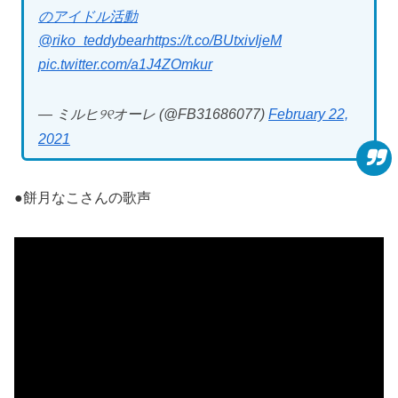
のアイドル活動
@riko_teddybear
https://t.co/BUtxivIjeM
pic.twitter.com/a1J4ZOmkur
— ミルヒ୨୧オーレ (@FB31686077)
February 22,
2021
●餅月なこさんの歌声