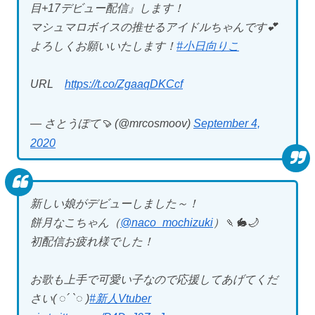
目+17デビュー配信』します！
マシュマロボイスの推せるアイドルちゃんです💕
よろしくお願いいたします！
#小日向りこ
URL
https://t.co/ZgaaqDKCcf
— さとうぽて🍠 (@mrcosmoov)
September 4,
2020
新しい娘がデビューしました～！
餅月なこちゃん（
@naco_mochizuki
）🍡🐇🌙
初配信お疲れ様でした！
お歌も上手で可愛い子なので応援してあげてくだ
さい( ◌´ `◌ )
#新人Vtuber