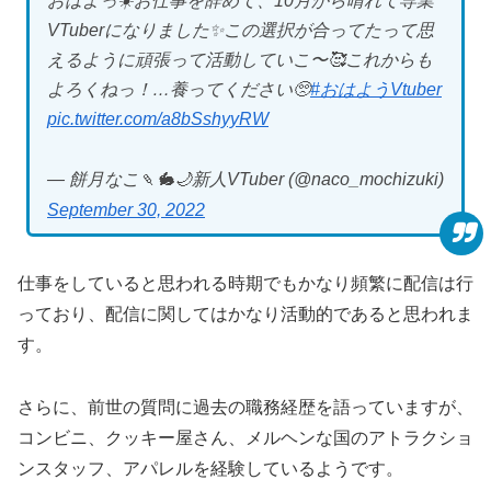
おはよっ☀️お仕事を辞めて、10月から晴れて専業
VTuberになりました✨この選択が合ってたって思
えるように頑張って活動していこ〜🥰これからも
よろくねっ！…養ってください🥺
#おはようVtuber
pic.twitter.com/a8bSshyyRW
— 餅月なこ🍡🐇🌙新人VTuber (@naco_mochizuki)
September 30, 2022
仕事をしていると思われる時期でもかなり頻繁に配信は行
っており、配信に関してはかなり活動的であると思われま
す。
さらに、前世の質問に過去の職務経歴を語っていますが、
コンビニ、クッキー屋さん、メルヘンな国のアトラクショ
ンスタッフ、アパレルを経験しているようです。