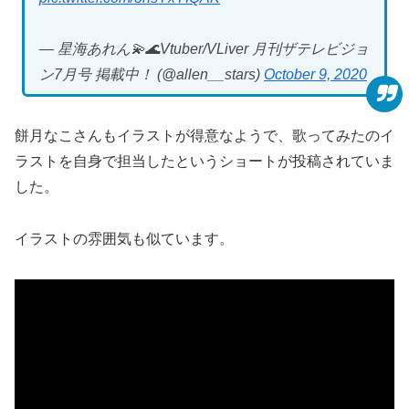
— 星海あれん💫🌊Vtuber/VLiver 月刊ザテレビジョ
ン7月号 掲載中！ (@allen__stars)
October 9, 2020
餅月なこさんもイラストが得意なようで、歌ってみたのイ
ラストを自身で担当したというショートが投稿されていま
した。
イラストの雰囲気も似ています。