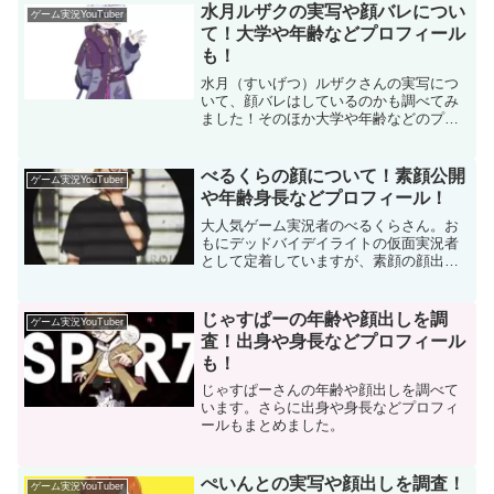
水月ルザクの実写や顔バレについ
ゲーム実況YouTuber
て！大学や年齢などプロフィール
も！
水月（すいげつ）ルザクさんの実写につ
いて、顔バレはしているのかも調べてみ
ました！そのほか大学や年齢などのプロ
フィールについてもまとめています。
べるくらの顔について！素顔公開
ゲーム実況YouTuber
や年齢身長などプロフィール！
大人気ゲーム実況者のべるくらさん。お
もにデッドバイデイライトの仮面実況者
として定着していますが、素顔の顔出し
や顔バレはしているのでしょうか？あわ
せて年齢や身長などプロフィールも調べ
てみました！
じゃすぱーの年齢や顔出しを調
ゲーム実況YouTuber
査！出身や身長などプロフィール
も！
じゃすぱーさんの年齢や顔出しを調べて
います。さらに出身や身長などプロフィ
ールもまとめました。
ぺいんとの実写や顔出しを調査！
ゲーム実況YouTuber