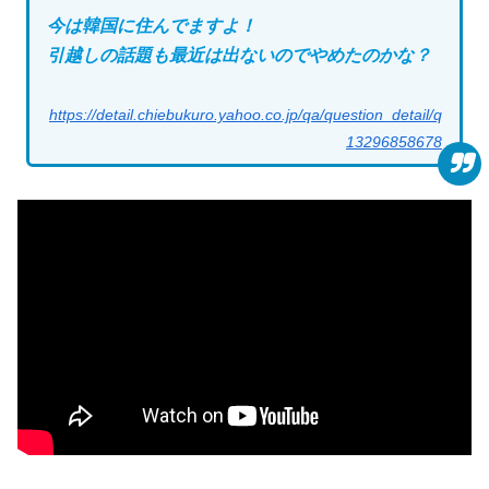
今は韓国に住んでますよ！
引越しの話題も最近は出ないのでやめたのかな？
https://detail.chiebukuro.yahoo.co.jp/qa/question_detail/q
13296858678