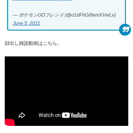
— ポケモンGOフレンド (@o1dFhGr8emXVwLv)
June 5, 2021
顔出し雑談動画はこちら。