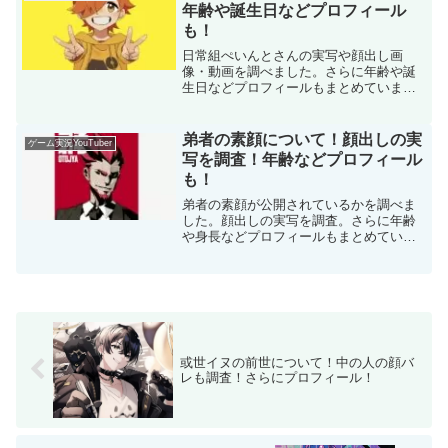
年齢や誕生日などプロフィール
も！
日常組ぺいんとさんの実写や顔出し画
像・動画を調べました。さらに年齢や誕
生日などプロフィールもまとめていま
す。
弟者の素顔について！顔出しの実
ゲーム実況YouTuber
写を調査！年齢などプロフィール
も！
弟者の素顔が公開されているかを調べま
した。顔出しの実写を調査。さらに年齢
や身長などプロフィールもまとめていま
す。
或世イヌの前世について！中の人の顔バ
レも調査！さらにプロフィール！