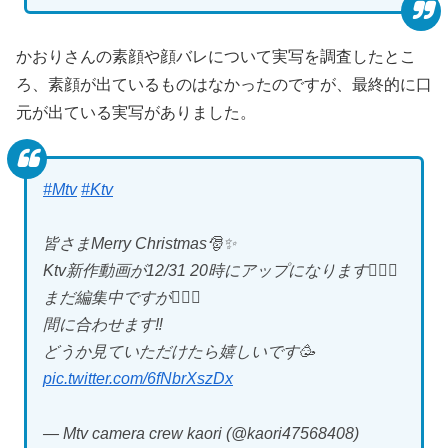
かおりさんの素顔や顔バレについて実写を調査したとこ
ろ、素顔が出ているものはなかったのですが、最終的に口
元が出ている実写がありました。
#Mtv
#Ktv
皆さまMerry Christmas🎅✨
Ktv新作動画が12/31 20時にアップになります🙋‍♀️✨
まだ編集中ですが😵‍💫💦
間に合わせます‼️
どうか見ていただけたら嬉しいです🥳
pic.twitter.com/6fNbrXszDx
— Mtv camera crew kaori (@kaori47568408)