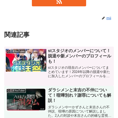
mii
関連記事
stスタジオのメンバーについて！
心霊系YouTuber
脱退や新メンバーのプロフィール
も！
stスタジオの現在のメンバーについてま
とめています！2024年以降の脱退や新た
に加入したメンバーのプロフィールを紹
介します！
ダラシメンと末吉の不仲につい
心霊系YouTuber
て！喧嘩別れ？謝罪についても解
説！
ダラシメンやーかずさんと末吉さんの不
仲説、喧嘩の原因について解説しまし
た。2人の対談や末吉さんの的確な霊視が