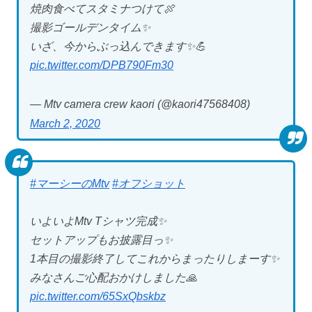
焼肉食べてスタミナつけて🍖
撮影ゴールデンタイム✨
いざ、今からぶっ込んできます✨💪
pic.twitter.com/DPB790Fm30
— Mtv camera crew kaori (@kaori47568408)
March 2, 2020
#マーシーのMtv
#オフショット
いよいよMtv Tシャツ完成✨
セットアップもお披露目っ✨
1本目の撮影終了してこれからまったりしまーす✨
みなさんご心配おかけしました🙏
pic.twitter.com/65SxQbskbz