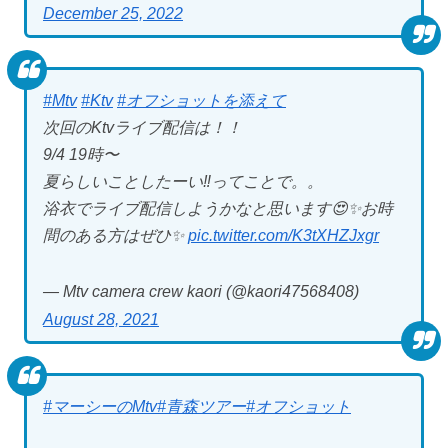
December 25, 2022
#Mtv
#Ktv
#オフショットを添えて
次回のKtvライブ配信は！！
9/4 19時〜
夏らしいことしたーい‼️ってことで。。
浴衣でライブ配信しようかなと思います😍✨お時
間のある方はぜひ✨
pic.twitter.com/K3tXHZJxgr
— Mtv camera crew kaori (@kaori47568408)
August 28, 2021
#マーシーのMtv
#青森ツアー
#オフショット