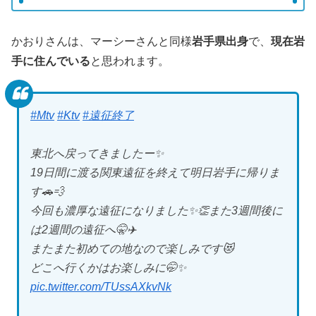
かおりさんは、マーシーさんと同様
岩手県出身
で、
現在岩
手に住んでいる
と思われます。
#Mtv
#Ktv
#遠征終了
東北へ戻ってきましたー✨
19日間に渡る関東遠征を終えて明日岩手に帰りま
す🚗💨
今回も濃厚な遠征になりました✨👏また3週間後に
は2週間の遠征へ🤫✈️
またまた初めての地なので楽しみです😻
どこへ行くかはお楽しみに🤭✨
pic.twitter.com/TUssAXkvNk