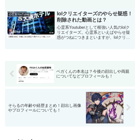
大人気だっただけに、2人の不仲説は大き
な反響がありました。その経緯や謝罪が
あったのかについて説明したいと思いま
lolクリエイターズのやらせ疑惑！
心霊系YouTuber
す。
削除された動画とは？
心霊系Youtuberとして根強い人気のlolク
リエイターズ。心霊系といえばやらせ疑
惑がつねにつきまといますが、lolクリエ
イターズはガチなのかやらせなのかを調
べてみました。そのほか削除された動画
についても追及していきます。
ペガくんの本名は？今後の顔出しや両親
についてなどプロフィールも！
そらるの年齢や経歴まとめ！顔出し画像
やプロフィールについても！