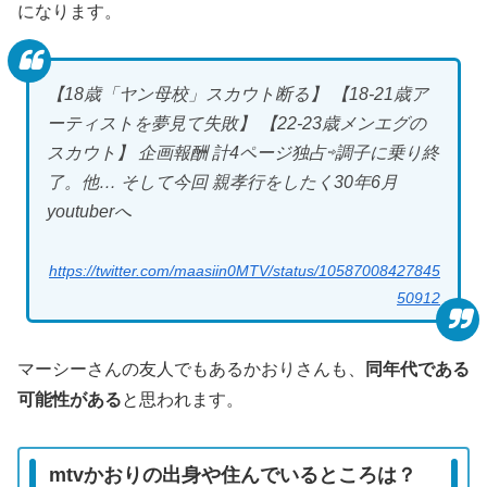
になります。
【18歳「ヤン母校」スカウト断る】 【18-21歳ア
ーティストを夢見て失敗】 【22-23歳メンエグの
スカウト】 企画報酬 計4ページ独占⇨調子に乗り終
了。他… そして今回 親孝行をしたく30年6月
youtuberへ
https://twitter.com/maasiin0MTV/status/10587008427845
50912
マーシーさんの友人でもあるかおりさんも、
同年代である
可能性がある
と思われます。
mtvかおりの出身や住んでいるところは？