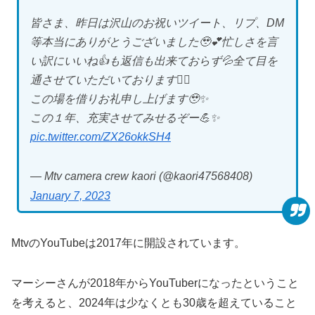
皆さま、昨日は沢山のお祝いツイート、リプ、DM
等本当にありがとうございました🥹💕忙しさを言
い訳にいいね👍も返信も出来ておらず💦全て目を
通させていただいております🙇‍♀️
この場を借りお礼申し上げます🥹✨
この１年、充実させてみせるぞー💪✨
pic.twitter.com/ZX26okkSH4
— Mtv camera crew kaori (@kaori47568408)
January 7, 2023
MtvのYouTubeは2017年に開設されています。
マーシーさんが2018年からYouTuberになったということ
を考えると、2024年は少なくとも30歳を超えていること