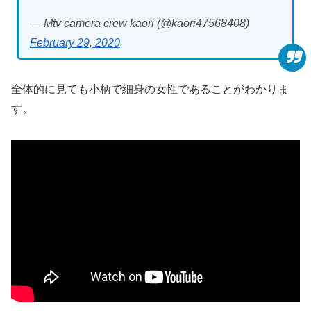
— Mtv camera crew kaori (@kaori47568408)
February 29, 2020
全体的に見ても小柄で細身の女性であることがわかりま
す。