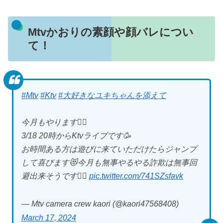
Mtvかおりの素顔や顔バレについ
て！
#Mtv
#Ktv
#大好きなユキちゃんを添えて
今月もやります🙋‍♀️
3/18 20時からKtvライブです🥳
お時間ある方は遊びに来ていただけたらジャンプ
して喜びます😻今月も無事やるやる詐欺は無事回
避出来そうです😮‍💨
pic.twitter.com/741SZsfavk
— Mtv camera crew kaori (@kaori47568408)
March 17, 2024