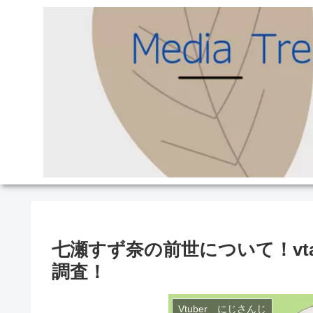
七瀬すず奈の前世について！v
調査！
Vtuber にじさんじ