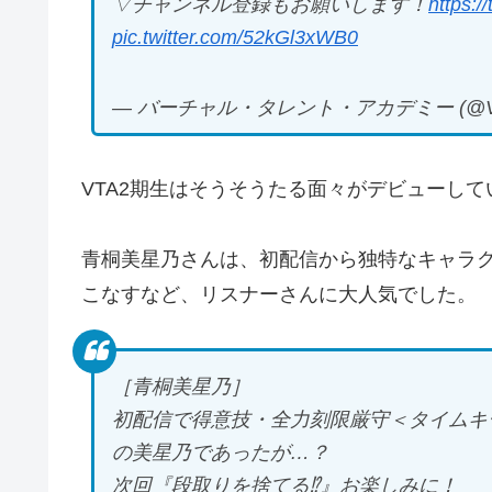
▽チャンネル登録もお願いします！
https:
pic.twitter.com/52kGl3xWB0
— バーチャル・タレント・アカデミー (@VT
VTA2期生はそうそうたる面々がデビューして
青桐美星乃さんは、初配信から独特なキャラ
こなすなど、リスナーさんに大人気でした。
［青桐美星乃］
初配信で得意技・全力刻限厳守＜タイムキ
の美星乃であったが…？
次回『段取りを捨てる⁉︎』お楽しみに！