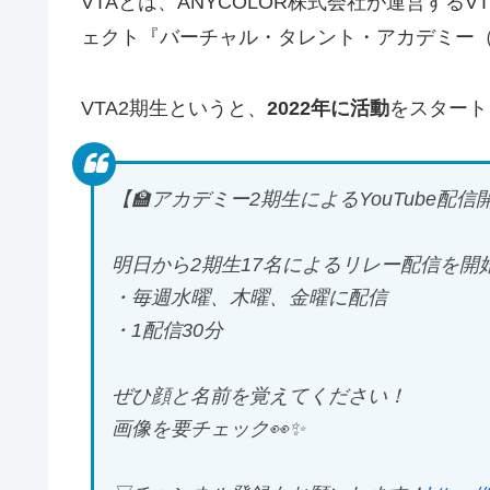
VTAとは、ANYCOLOR株式会社が運営する
ェクト『バーチャル・タレント・アカデミー（
VTA2期生というと、
2022年に活動
をスタート
【🏫アカデミー2期生によるYouTube配信
明日から2期生17名によるリレー配信を開
・毎週水曜、木曜、金曜に配信
・1配信30分
ぜひ顔と名前を覚えてください！
画像を要チェック👀✨