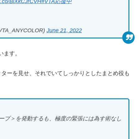
//t.co/BiXkCJrCVH
#VTA応援中
A_ANYCOLOR)
June 21, 2022
います。
クターを見せ、それでいてしっかりとしたまとめ役も
ープ＞を発動するも、極度の緊張には為す術なし