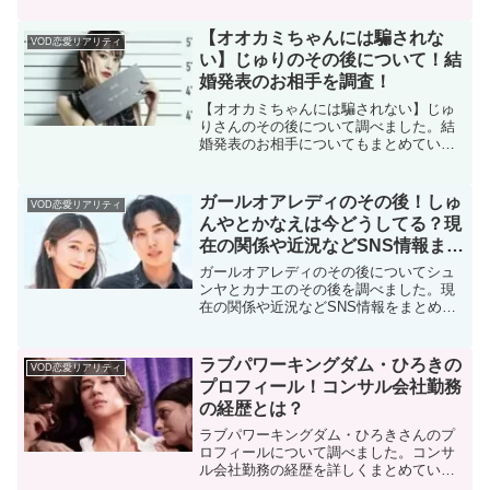
【オオカミちゃんには騙されな
VOD恋愛リアリティ
い】じゅりのその後について！結
婚発表のお相手を調査！
【オオカミちゃんには騙されない】じゅ
りさんのその後について調べました。結
婚発表のお相手についてもまとめていま
す。
ガールオアレディのその後！しゅ
VOD恋愛リアリティ
んやとかなえは今どうしてる？現
在の関係や近況などSNS情報まと
め
ガールオアレディのその後についてシュ
ンヤとカナエのその後を調べました。現
在の関係や近況などSNS情報をまとめて
います。
ラブパワーキングダム・ひろきの
VOD恋愛リアリティ
プロフィール！コンサル会社勤務
の経歴とは？
ラブパワーキングダム・ひろきさんのプ
ロフィールについて調べました。コンサ
ル会社勤務の経歴を詳しくまとめていま
す。