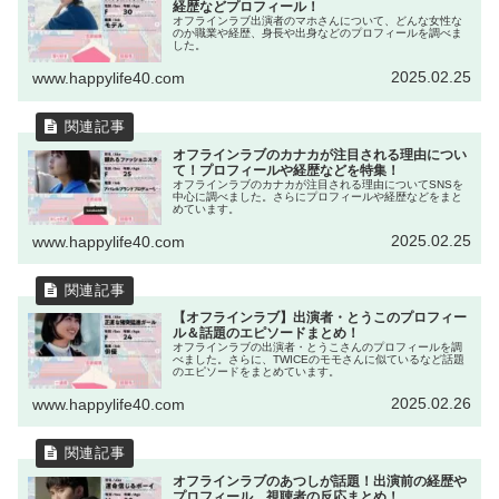
経歴などプロフィール！
オフラインラブ出演者のマホさんについて、どんな女性な
のか職業や経歴、身長や出身などのプロフィールを調べま
した。
2025.02.25
www.happylife40.com
オフラインラブのカナカが注目される理由につい
て！プロフィールや経歴などを特集！
オフラインラブのカナカが注目される理由についてSNSを
中心に調べました。さらにプロフィールや経歴などをまと
めています。
2025.02.25
www.happylife40.com
【オフラインラブ】出演者・とうこのプロフィー
ル＆話題のエピソードまとめ！
オフラインラブの出演者・とうこさんのプロフィールを調
べました。さらに、TWICEのモモさんに似ているなど話題
のエピソードをまとめています。
2025.02.26
www.happylife40.com
オフラインラブのあつしが話題！出演前の経歴や
プロフィール、視聴者の反応まとめ！