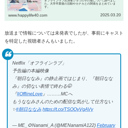
オフラインラブ出演者ショウのその後について調べまし
た。大学卒業後の活動やカナカとの関係をまとめていま
す。
2025.03.20
www.happylife40.com
放送まで情報については未発表でしたが、事前にキャスト
を特定した視聴者さんもいました。
Netflix「オフラインラブ」
予告編の本編映像
『朝日ななみ』の静止画ではじまり、『朝日なな
み』の切ない表情で終わる🤭
『
#OfflineLove
』………MCへ
もうななみさんのための配信な気がして仕方ない
✨
#朝日ななみ
https://t.co/TSOOyVgAVy
— ME_🌻Nanami_A (@MENanamiA122)
February