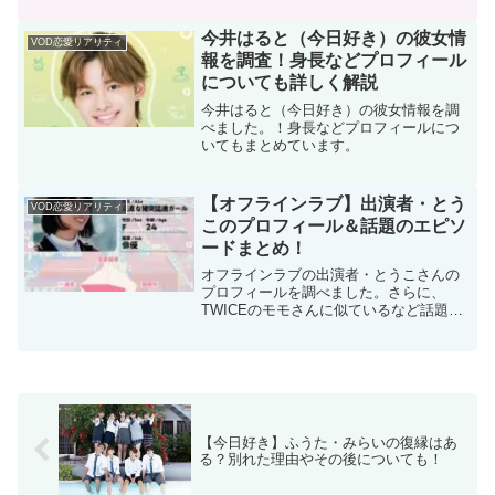
今井はると（今日好き）の彼女情
VOD恋愛リアリティ
報を調査！身長などプロフィール
についても詳しく解説
今井はると（今日好き）の彼女情報を調
べました。！身長などプロフィールにつ
いてもまとめています。
【オフラインラブ】出演者・とう
VOD恋愛リアリティ
このプロフィール＆話題のエピソ
ードまとめ！
オフラインラブの出演者・とうこさんの
プロフィールを調べました。さらに、
TWICEのモモさんに似ているなど話題の
エピソードをまとめています。
【今日好き】ふうた・みらいの復縁はあ
る？別れた理由やその後についても！