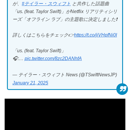
が、
#テイラー・スウィフト
と共作した話題曲
「us. (feat. Taylor Swift)」がNetflix リアリティシリ
ーズ「オフライン ラブ」の主題歌に決定しました❗️
詳しくはこちらをチェック👉
https://t.co/jiVHpfNi0I
「us. (feat. Taylor Swift)」
🎧:…
pic.twitter.com/8zc2DANhfA
— テイラー・スウィフト News (@TSwiftNewsJP)
January 21, 2025