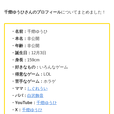
千燈ゆうひさんのプロフィール
についてまとめました！
・名前：
千燈ゆうひ
・本名：
非公開
・年齢：
非公開
・誕生日：
12月3日
・身長：
159cm
・好きなもの：
いろんなゲーム
・得意なゲーム：
LOL
・苦手なゲーム：
ホラゲ
・ママ：
しぐれうい
・パパ：
白沢飾音
・YouTube：
千燈ゆうひ
・X：
千燈ゆうひ