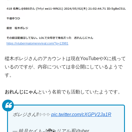
https://vtubermatomerevival.com/?p=13981
樅木ポレジさんのアカウントは現在YouTubeやXに残って
いるのですが、内容については非公開にしているようで
す。
おれんじにゃん
という名前でも活動していたようです。
ポレジさん‼️✨✨✨
pic.twitter.com/cXGPV2Ja1R
— 暁月セイト🌙🐉💫リアル系Vtuber