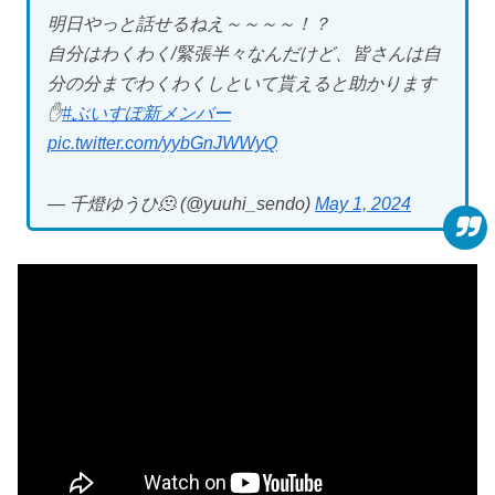
明日やっと話せるねえ～～～～！？
自分はわくわく/緊張半々なんだけど、皆さんは自
分の分までわくわくしといて貰えると助かります
✋
#ぶいすぽ新メンバー
pic.twitter.com/yybGnJWWyQ
— 千燈ゆうひ🫠 (@yuuhi_sendo)
May 1, 2024