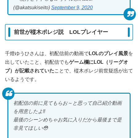
(@akatsukiseito)
September 9, 2020
前世が樅木ポレジ説 LOLプレイヤー
千燈ゆうひさんは、初配信前の動画で
LOLのプレイ風景
を
出していたこと、初配信でも
ゲーム欄にLOL（リーグオ
ブ）が記載されていた
ことで、樅木ポレジ前世疑惑が出て
いるようです。
初配信の前に見てもらお～と思って自己紹介動画
を用意したよ‼
最後のシーンめちゃお気に入りだから最後まで是
非見てほしい😳