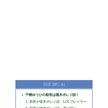
目次
千燈ゆうひの前世は樅木ポレジ説！
前世が樅木ポレジ説 LOLプレイヤー