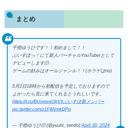
まとめ
千燈ゆうひです！！初めまして！！
ぶいすぽっ！にて新人バーチャルYouTuberとして
デビューします🫠
ゲームの好みはオールジャンル！！(ホラゲはno)
5月2日18時から初配信を予定しておりますので
よかったら見に来てくれるとうれしいです。
https://t.co/BUorpvxGhV
#ぶいすぽ新メンバー
pic.twitter.com/z1F8NmkDPq
— 千燈ゆうひ🫠 (@yuuhi_sendo)
April 30, 2024