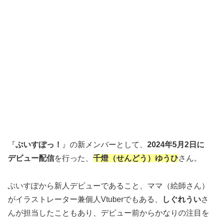
『
ぶいすぽっ！
』の新メンバーとして、
2024年5月2日に
デビュー配信
を行った、
千燈（せんどう）ゆうひ
さん。
ぶいすぽから新人デビューであること、ママ（絵師さん）
がイラストレーター兼個人Vtuberでもある、
しぐれうい
さ
んが担当したこともあり、デビュー前からかなりの注目を