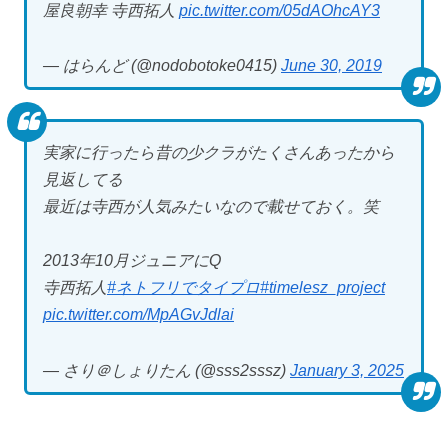
屋良朝幸 寺西拓人
pic.twitter.com/05dAOhcAY3
— はらんど (@nodobotoke0415)
June 30, 2019
実家に行ったら昔の少クラがたくさんあったから
見返してる
最近は寺西が人気みたいなので載せておく。笑
2013年10月ジュニアにQ
寺西拓人
#ネトフリでタイプロ
#timelesz_project
pic.twitter.com/MpAGvJdlai
— さり＠しょりたん (@sss2sssz)
January 3, 2025