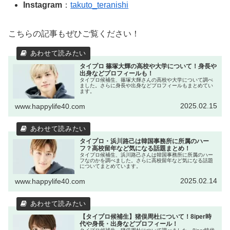
Instagram
：
takuto_teranishi
こちらの記事もぜひご覧ください！
タイプロ 篠塚大輝の高校や大学について！身長や
出身などプロフィールも！
タイプロ候補生、篠塚大輝さんの高校や大学について調べ
ました。さらに身長や出身などプロフィールもまとめてい
ます。
2025.02.15
www.happylife40.com
タイプロ・浜川路己は韓国事務所に所属のハー
フ？高校留年など気になる話題まとめ！
タイプロ候補生、浜川路己さんは韓国事務所に所属のハー
フなのかを調べました。さらに高校留年など気になる話題
についてまとめています。
2025.02.14
www.happylife40.com
【タイプロ候補生】猪俣周杜について！8iper時
代や身長・出身などプロフィール！