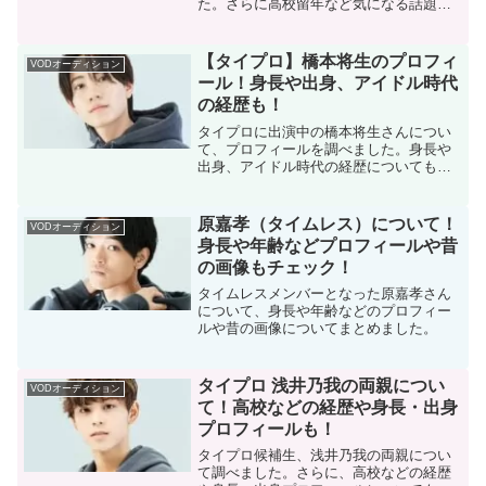
た。さらに高校留年など気になる話題に
ついてまとめています。
【タイプロ】橋本将生のプロフィ
VODオーディション
ール！身長や出身、アイドル時代
の経歴も！
タイプロに出演中の橋本将生さんについ
て、プロフィールを調べました。身長や
出身、アイドル時代の経歴についてもま
とめています。
原嘉孝（タイムレス）について！
VODオーディション
身長や年齢などプロフィールや昔
の画像もチェック！
タイムレスメンバーとなった原嘉孝さん
について、身長や年齢などのプロフィー
ルや昔の画像についてまとめました。
タイプロ 浅井乃我の両親につい
VODオーディション
て！高校などの経歴や身長・出身
プロフィールも！
タイプロ候補生、浅井乃我の両親につい
て調べました。さらに、高校などの経歴