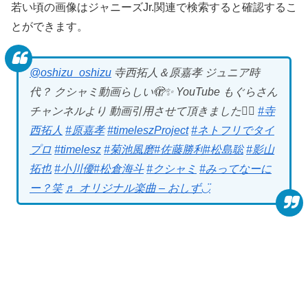
若い頃の画像はジャニーズJr.関連で検索すると確認するこ
とができます。
@oshizu_oshizu
寺西拓人＆原嘉孝 ジュニア時
代？ クシャミ動画らしい🫣✨ YouTube もぐらさん
チャンネルより 動画引用させて頂きました🙇‍♀️
#寺
西拓人
#原嘉孝
#timeleszProject
#ネトフリでタイ
プロ
#timelesz
#菊池風磨
#佐藤勝利
#松島聡
#影山
拓也
#小川優
#松倉海斗
#クシャミ
#みってなーに
ー？笑
♬ オリジナル楽曲 – おしず◡̈