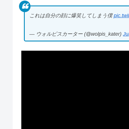
これは自分の顔に爆笑してしまう僕
pic.t
— ウォルピスカーター (@wolpis_kater)
Ju