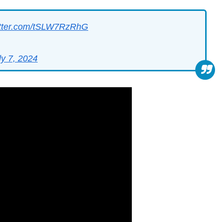
witter.com/tSLW7RzRhG
ly 7, 2024