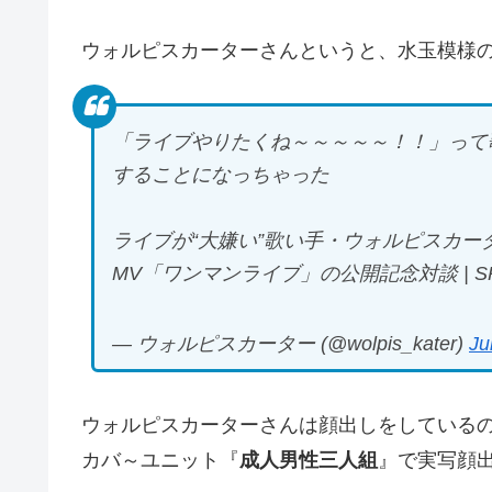
ウォルピスカーターさんというと、水玉模様
「ライブやりたくね～～～～～！！」って
することになっちゃった
ライブが“大嫌い”歌い手・ウォルピスカー
MV「ワンマンライブ」の公開記念対談 | SP
— ウォルピスカーター (@wolpis_kater)
Ju
ウォルピスカーターさんは顔出しをしているの
カバ～ユニット『
成人男性三人組
』で実写顔