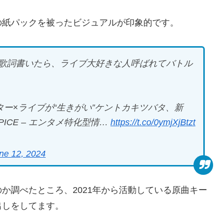
の紙パックを被ったビジュアルが印象的です。
歌詞書いたら、ライブ大好きな人呼ばれてバトル
ター×ライブが“生きがい”ケントカキツバタ、新
ICE – エンタメ特化型情…
https://t.co/0ymjXjBtzt
ne 12, 2024
か調べたところ、2021年から活動している原曲キー
出しをしてます。