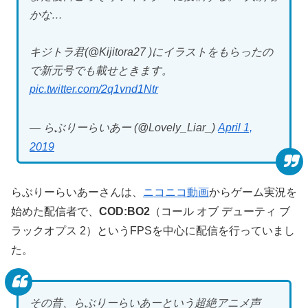
かな…
キジトラ君(@Kijitora27 )にイラストをもらったの
で新元号でも載せときます。
pic.twitter.com/2q1vnd1Ntr
— らぶりーらいあー (@Lovely_Liar_)
April 1,
2019
らぶりーらいあーさんは、
ニコニコ動画
からゲーム実況を
始めた配信者で、
COD:BO2
（コール オブ デューティ ブ
ラックオプス 2）というFPSを中心に配信を行っていまし
た。
その昔、らぶりーらいあーという超絶アニメ声