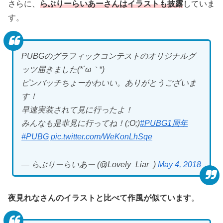
さらに、
らぶりーらいあーさんはイラストも披露
していま
す。
PUBGのグラフィックコンテストのオリジナルグ
ッツ届きました(*´ω｀*)
ピンバッチちょーかわいい。ありがとうございま
す！
早速実装されて見に行ったよ！
みんなも是非見に行ってね！(;O;)
#PUBG1周年
#PUBG
pic.twitter.com/WeKonLhSqe
— らぶりーらいあー (@Lovely_Liar_)
May 4, 2018
夜見れなさんのイラストと比べて作風が似ています
。