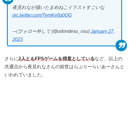
夜見れなが描いたまめねこイラストすごいな
pic.twitter.com/TemKe6q0QG
— ҈フォロー外して (@udondesu_osu)
January 27,
2023
さらに
2人ともFPSゲームを得意としている
など、以上の
共通点から夜見れなさんの前世はらぶりーらいあーさんと
いわれていました。