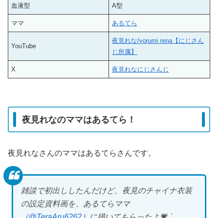
血液型
A型
ママ
あるてら
夜見れな/yorumi rena【にじさん
YouTube
じ所属】
X
夜見れなにじさんじ
夜見れなのママはあるてら！
夜見れなさんのママはあるてらさんです。
雑談で初出ししたんだけど、夜見のチャイナ衣装
の設定資料画を、あるてらママ
（
@TeraAru6262
）に描いてもらったよ💗ˎˊ˗