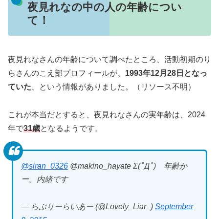
夜見れなの中の人の年齢につい
て！
夜見れなさんの年齢について調べたところ、活動初期のり
らさんのこえ部プロフィールが、
1993年12月28日となっ
ていた
、という情報がありました。（リソース不明）
これが本当だとすると、夜見れなさんの実年齢は、2024
年で
31歳
となるようです。
@siran_0326
@makino_hayate Σ(ﾟДﾟ) 年齢か
ー。内緒です
— らぶりーらいあー (@Lovely_Liar_)
September