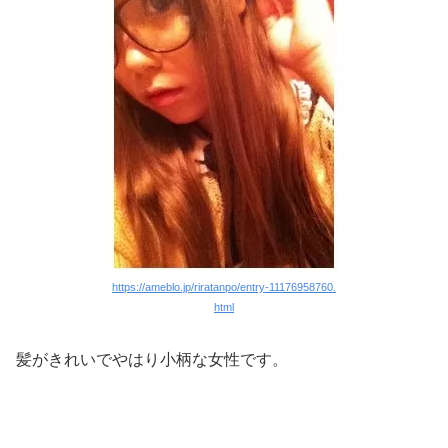
https://ameblo.jp/riratanpo/entry-11176958760.
html
髪がきれいでやはり小柄な女性です。