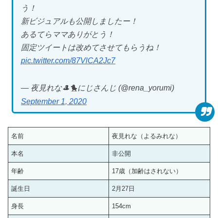
う！
新ビジュアルも公開しましたー！
あるてらママありがとう！
固定ツイートは改めてさせてもらうね！
pic.twitter.com/87VlCA2Jc7
— 夜見れな🎩🐤にじさんじ (@rena_yorumi)
September 1, 2020
名前
夜見れな（よるみれな）
本名
非公開
年齢
17歳（加齢はされない）
誕生日
2月27日
身長
154cm