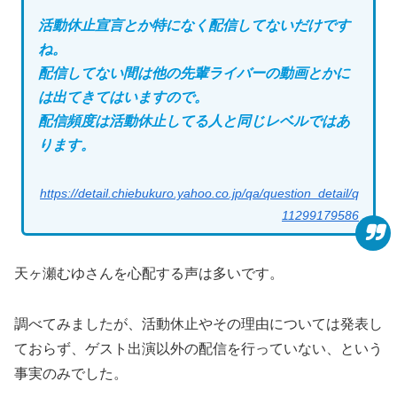
活動休止宣言とか特になく配信してないだけです
ね。
配信してない間は他の先輩ライバーの動画とかに
は出てきてはいますので。
配信頻度は活動休止してる人と同じレベルではあ
ります。
https://detail.chiebukuro.yahoo.co.jp/qa/question_detail/q
11299179586
天ヶ瀬むゆさんを心配する声は多いです。
調べてみましたが、活動休止やその理由については発表し
ておらず、ゲスト出演以外の配信を行っていない、という
事実のみでした。