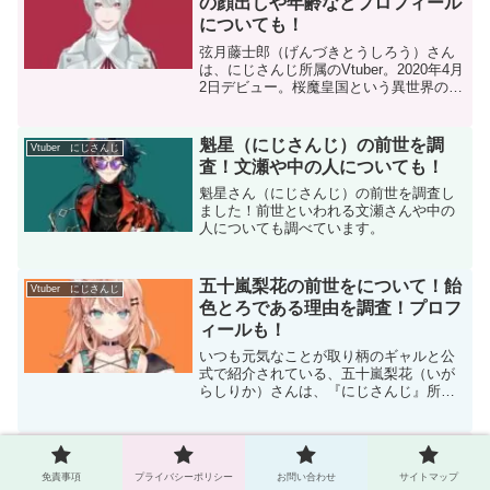
の顔出しや年齢などプロフィール
についても！
弦月藤士郎（げんづきとうしろう）さん
は、にじさんじ所属のVtuber。2020年4月
2日デビュー。桜魔皇国という異世界の国
に仕える官吏という設定です。同じく桜
魔皇国出身で同期の長尾景さん、甲斐田
晴さんとは、『VΔLZ（ヴァルツ）』とい
魁星（にじさんじ）の前世を調
Vtuber にじさんじ
うユニ...
査！文瀬や中の人についても！
魁星さん（にじさんじ）の前世を調査し
ました！前世といわれる文瀬さんや中の
人についても調べています。
五十嵐梨花の前世をについて！飴
Vtuber にじさんじ
色とろである理由を調査！プロフ
ィールも！
いつも元気なことが取り柄のギャルと公
式で紹介されている、五十嵐梨花（いが
らしりか）さんは、『にじさんじ』所属
のVtuber。2023年1月16日にデビューし1
月19日初配信。同期7人で結成されたユニ
ット『Idios』のメンバーでもありま
四季凪アキラの前世について！中
Vtuber にじさんじ
す。...
の人の年齢などプロフィールも！
免責事項
プライバシーポリシー
お問い合わせ
サイトマップ