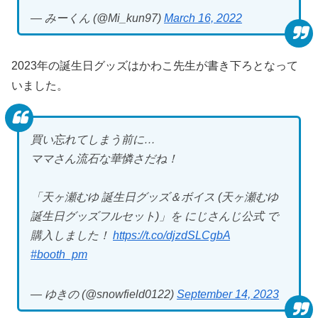
— みーくん (@Mi_kun97)
March 16, 2022
2023年の誕生日グッズはかわこ先生が書き下ろとなって
いました。
買い忘れてしまう前に…
ママさん流石な華憐さだね！
「天ヶ瀬むゆ 誕生日グッズ＆ボイス (天ヶ瀬むゆ
誕生日グッズフルセット)」を にじさんじ公式 で
購入しました！
https://t.co/djzdSLCgbA
#booth_pm
— ゆきの (@snowfield0122)
September 14, 2023