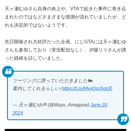
天ヶ瀬むゆさん自身の炎上や、VTAで起きた事件に巻き込
まれたのではなどさまざまな憶測が流れていましたが、ど
れも決定的ではないようです。
先日開催され大好評だった企画、にじGTAには天ヶ瀬むゆ
さんも参加しており（実況配信なし）、夕陽リリさんが誘
った経緯を話していました。
ツーリングに誘っていただきました🏍
案内してくれるらしい❕
https://t.co/MyyQsn5gUE
— 天ヶ瀬むゆ💭 (@Muyu_Amagase)
June 20,
2024