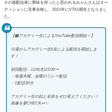
その後配信者に興味を持ったと思われるみゃんさんはオー
ディションに見事合格し、2021年にVTA1期生となりまし
た。
【🏫アカデミー生によるYouTube配信開始！】
今週からアカデミー生9名による配信を開始しま
す！
初回配信：11/4(木)15:00〜
・毎週木曜、金曜のリレー配信
・1配信30分
アカデミー生の顔と名前をぜひ覚えてください！
画像を要CHECK👀✨