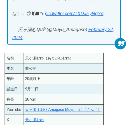
はい…😣🐈‍⬛🐾
pic.twitter.com/TXDJEyNgYd
— 天ヶ瀬むゆ💭 (@Muyu_Amagase)
February 22,
2024
名前
天ヶ瀬むゆ（あまがせむゆ）
本名
非公開
年齢
20歳以上
誕生日
9月11日
身長
167cm
YouTube
天ヶ瀬 むゆ / Amagase Muyu 【にじさんじ】
X
天ヶ瀬むゆ