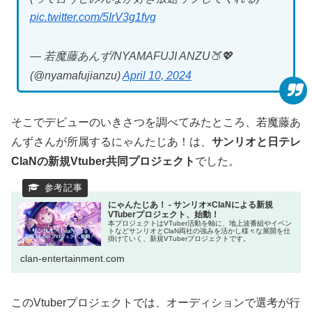
pic.twitter.com/5IrV3g1fvg
— 若魔藤あんず/NYAMAFUJI ANZU🍑💖
(@nyamafujianzu)
April 10, 2024
そこでデビューのいきさつを調べてみたところ、若魔藤あ
んずさんが所属するにゃんたじあ！は、
サンリオと日テレ
ClaNの新規Vtuber共同プロジェクト
でした。
にゃんたじあ！ - サンリオ×ClaNによる新規
VTuberプロジェクト、始動！
本プロジェクトはVTuber活動を軸に、地上波番組やイベン
トなどサンリオとClaN両社の強みを活かし様々な展開を仕
掛けていく、新規VTuberプロジェクトです。
clan-entertainment.com
このVtuberプロジェクトでは、オーディションで選考が行