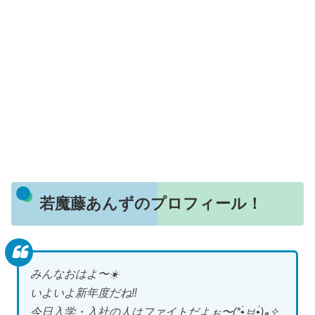
若魔藤あんずのプロフィール！
みんなおはよ〜☀️
いよいよ新年度だね‼︎
今日入学・入社の人はファイトだよぉ〜(*•̀ㅂ•́)و✧