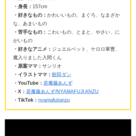
・身長：
157cm
・好きなもの：
かわいいもの、まぐろ、なまざか
な、あまいもの
・苦手なもの：
こわいもの、とまと、やさい、に
がいもの
・好きなアニメ：
ジュエルペット、ケロロ軍曹、
魔入りました入間くん
・原案ママ：
サンリオ
・イラストママ：
館田ダン
・YouTube：
若魔藤あんず
・X：
若魔藤あんず/NYAMAFUJI ANZU
・TikTok：
nyamafujianzu