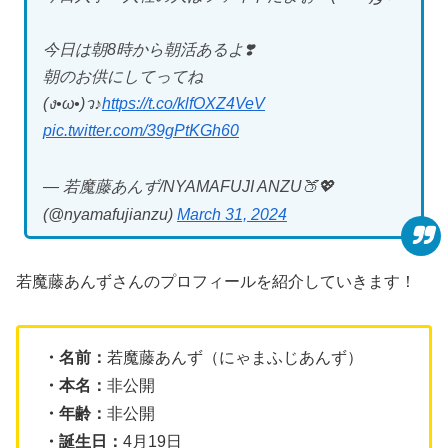
今日は朝8時から朝活あるよ❣️
朝のお供にしてってね
(ง•ω•)ว♪
https://t.co/klfOXZ4VeV
pic.twitter.com/39gPtKGh60
— 若魔藤あんず/NYAMAFUJI ANZU🍑💖
(@nyamafujianzu)
March 31, 2024
若魔藤あんずさんのプロフィールを紹介していきます！
・名前：
若魔藤あんず（にゃまふじあんず）
・本名：
非公開
・年齢：
非公開
・誕生日：
4月19日