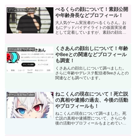
べるくらの顔について！素顔公開
ゲーム実況YouTuber
や年齢身長などプロフィール！
大人気ゲーム実況者のべるくらさん。お
もにデッドバイデイライトの仮面実況者
として定着していますが、素顔の顔出し
や顔バレはしているのでしょうか？あわ
せて年齢や身長などプロフィールも調べ
てみました！
くさあんの顔出しについて！年齢
ゲーム実況YouTuber
や8eeとの関連などプロフィール
も調査！
くさあんの顔出しについて調べました。
さらに年齢やデレステ配信者8eeさんとの
関連なども調べています。
ねこくんの現在について！死亡説
ゲーム実況YouTuber
の真相や逮捕の過去、今後の活動
やプロフィールも！
ねこくんの現在について調べました。死
亡説の真相や逮捕歴について、さらに今
後の活動やプロフィールもまとめていま
す。